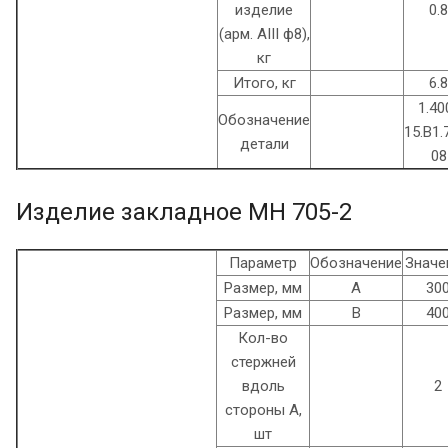
изделие
0.8
(арм. AIII ф8),
кг
Итого, кг
6.8
1.40
Обозначение
15.B1.
детали
08
Изделие закладное МН 705-2
Параметр
Обозначение
Значе
Размер, мм
А
30
Размер, мм
В
40
Кол-во
стержней
вдоль
2
стороны А,
шт