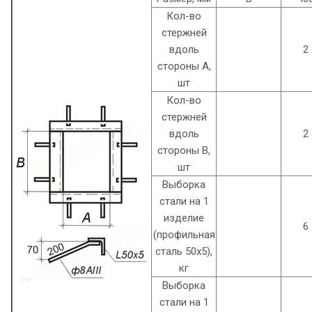
Кол-во
стержней
вдоль
2
стороны А,
шт
Кол-во
стержней
вдоль
2
стороны В,
шт
Выборка
стали на 1
изделие
6
(профильная
сталь 50х5),
кг
Выборка
стали на 1