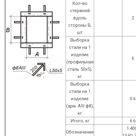
Кол-во
стержней
вдоль
2
стороны В,
шт
Выборка
стали на 1
изделие
6
(профильная
сталь 50х5),
кг
Выборка
стали на 1
изделие
0.6
(арм. AIII ф8),
кг
Итого, кг
6.6
1.40
Обозначение
15.B1.