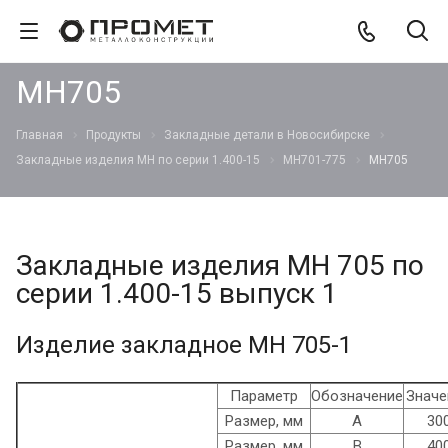
МН705
Главная
Продукты
Закладные детали в Новосибирске
Закладные изделия МН по серии 1.400-15
МН701-775
МН705
Закладные изделия МН 705 по
серии 1.400-15 выпуск 1
Изделие закладное МН 705-1
Параметр
Обозначение
Значе
Размер, мм
А
30
Размер, мм
В
40