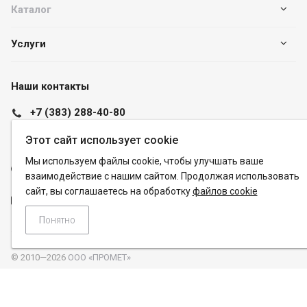
Каталог
Услуги
Наши контакты
+7 (383) 288-40-80
info@pk-promet.ru
Этот сайт использует cookie
Пн. – Пт.: с 8:00 до 20:00
Мы используем файлы cookie, чтобы улучшать ваше
Новосибирск, ул. Часовая, 6, корпус 43
взаимодействие с нашим сайтом. Продолжая использовать
сайт, вы соглашаетесь на обработку
файлов cookie
info@pk-promet.ru
Понятно
© 2010—2026
ООО «ПРОМЕТ»
Продвижение сайта - TOPMAN
Соглашение на обработку персональных данных