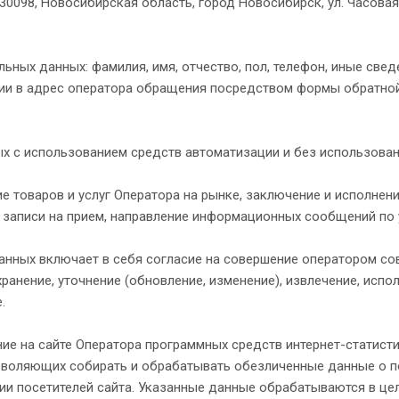
30098, Новосибирская область, город Новосибирск, ул. Часовая,
ьных данных: фамилия, имя, отчество, пол, телефон, иные све
нии в адрес оператора обращения посредством формы обратной
ых с использованием средств автоматизации и без использован
е товаров и услуг Оператора на рынке, заключение и исполне
записи на прием, направление информационных сообщений по ус
анных включает в себя согласие на совершение оператором со
хранение, уточнение (обновление, изменение), извлечение, испо
.
ие на сайте Оператора программных средств интернет-статистики
зволяющих собирать и обрабатывать обезличенные данные о по
фии посетителей сайта. Указанные данные обрабатываются в це