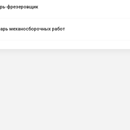
арь-фрезеровщик
арь механосборочных работ