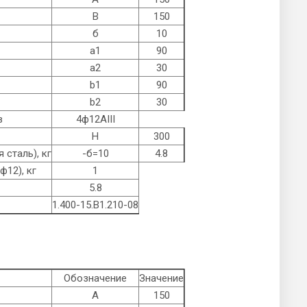
B
150
б
10
а1
90
а2
30
b1
90
b2
30
в
4ф12AIII
Н
300
 сталь), кг
-б=10
4.8
ф12), кг
1
5.8
1.400-15.B1.210-08
Обозначение
Значение
А
150