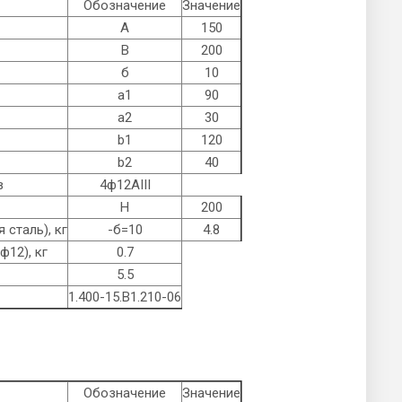
Обозначение
Значение
А
150
B
200
б
10
а1
90
а2
30
b1
120
b2
40
в
4ф12AIII
Н
200
 сталь), кг
-б=10
4.8
ф12), кг
0.7
5.5
1.400-15.B1.210-06
Обозначение
Значение