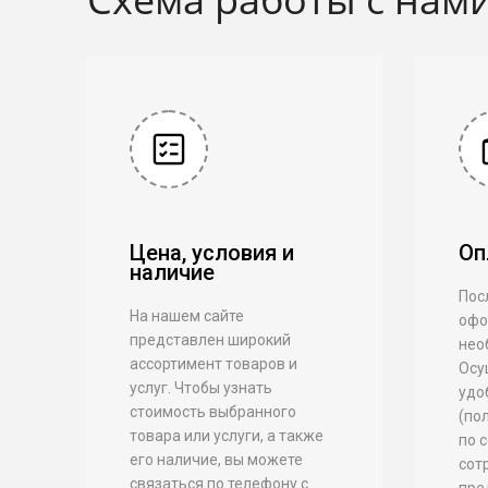
Цена, условия и
Оп
наличие
Посл
На нашем сайте
офо
представлен широкий
нео
ассортимент товаров и
Осу
услуг. Чтобы узнать
удо
стоимость выбранного
(по
товара или услуги, а также
по 
его наличие, вы можете
сот
связаться по телефону с
пре