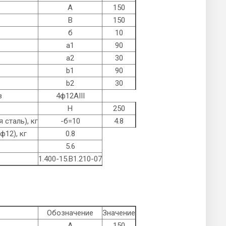
А
150
B
150
б
10
а1
90
а2
30
b1
90
b2
30
в
4ф12AIII
Н
250
 сталь), кг
-б=10
4.8
ф12), кг
0.8
5.6
1.400-15.B1.210-07
Обозначение
Значение
А
150