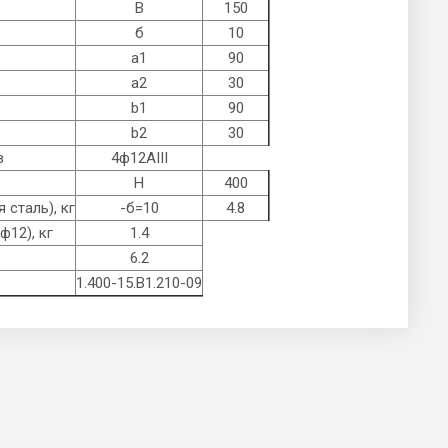
B
150
б
10
а1
90
а2
30
b1
90
b2
30
в
4ф12AIII
Н
400
 сталь), кг
-б=10
4.8
ф12), кг
1.4
6.2
1.400-15.B1.210-09