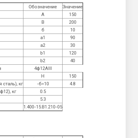
Обозначение
Значение
А
150
B
200
б
10
а1
90
а2
30
b1
120
b2
40
в
4ф12AIII
Н
150
 сталь), кг
-б=10
4.8
ф12), кг
0.5
5.3
1.400-15.B1.210-05