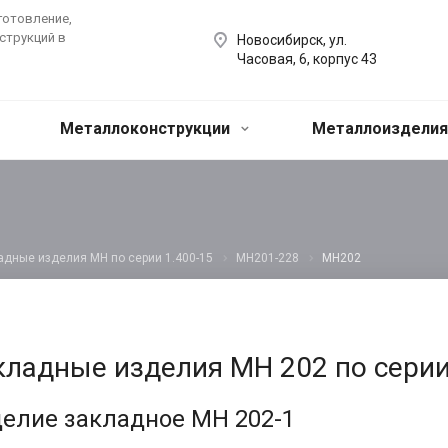
готовление,
струкций в
Новосибирск, ул.
Часовая, 6, корпус 43
Металлоконструкции
Металлоиздели
адные изделия МН по серии 1.400-15
МН201-228
МН202
кладные изделия МН 202 по серии
елие закладное МН 202-1