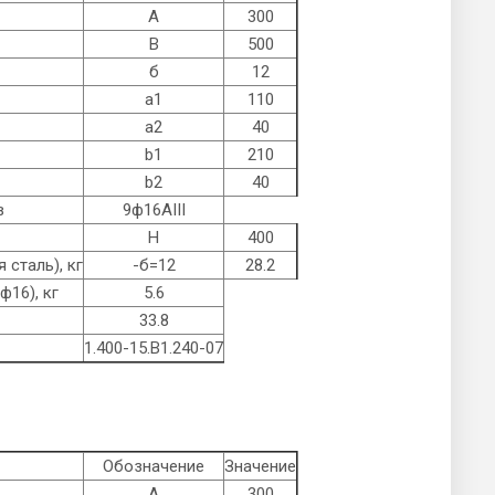
А
300
B
500
б
12
а1
110
а2
40
b1
210
b2
40
в
9ф16AIII
Н
400
 сталь), кг
-б=12
28.2
ф16), кг
5.6
33.8
1.400-15.B1.240-07
Обозначение
Значение
А
300