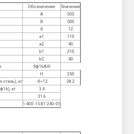
Обозначение
Значение
А
300
B
500
б
12
а1
110
а2
40
b1
210
b2
40
в
9ф16AIII
Н
250
 сталь), кг
-б=12
28.2
ф16), кг
3.4
31.6
1.400-15.B1.240-05