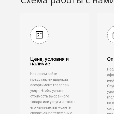
Цена, условия и
Оп
наличие
Посл
На нашем сайте
офо
представлен широкий
нео
ассортимент товаров и
Осу
услуг. Чтобы узнать
удо
стоимость выбранного
(по
товара или услуги, а также
по 
его наличие, вы можете
сот
связаться по телефону с
пре