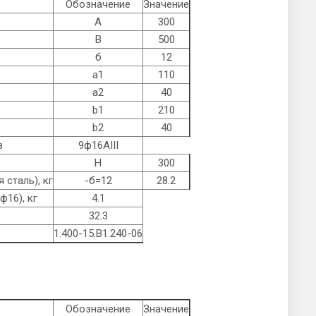
Обозначение
Значение
А
300
B
500
б
12
а1
110
а2
40
b1
210
b2
40
в
9ф16AIII
Н
300
 сталь), кг
-б=12
28.2
ф16), кг
4.1
32.3
1.400-15.B1.240-06
Обозначение
Значение