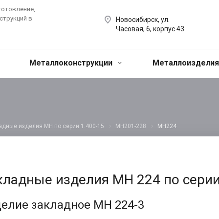
готовление,
струкций в
Новосибирск, ул.
Часовая, 6, корпус 43
Металлоконструкции
Металлоиздели
адные изделия МН по серии 1.400-15
МН201-228
МН224
кладные изделия МН 224 по серии
елие закладное МН 224-3