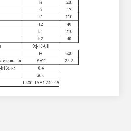
B
500
б
12
а1
110
а2
40
b1
210
b2
40
в
9ф16AIII
Н
600
 сталь), кг
-б=12
28.2
ф16), кг
8.4
36.6
1.400-15.B1.240-09