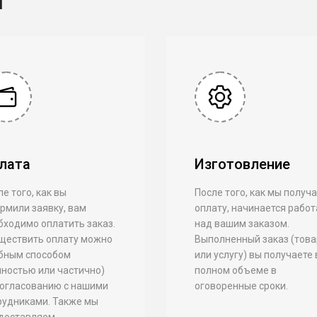
лата
Изготовление
е того, как вы
После того, как мы получ
рмили заявку, вам
оплату, начинается работ
бходимо оплатить заказ.
над вашим заказом.
ществить оплату можно
Выполненный заказ (това
бным способом
или услугу) вы получаете 
лностью или частично)
полном объеме в
согласованию с нашими
оговоренные сроки.
рудниками. Также мы
доставляем