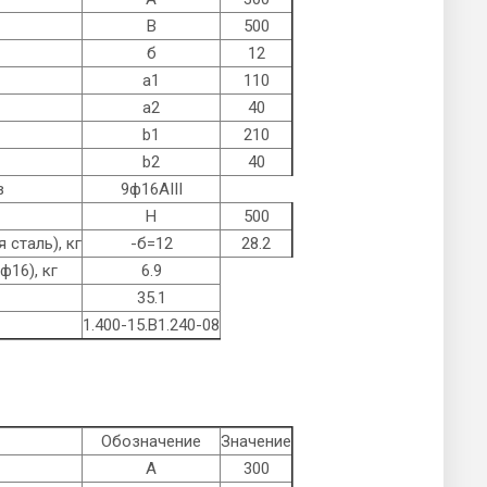
B
500
б
12
а1
110
а2
40
b1
210
b2
40
в
9ф16AIII
Н
500
 сталь), кг
-б=12
28.2
ф16), кг
6.9
35.1
1.400-15.B1.240-08
Обозначение
Значение
А
300