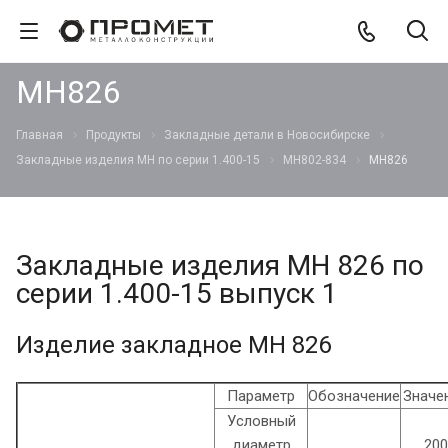
МН826
Главная
Продукты
Закладные детали в Новосибирске
Закладные изделия МН по серии 1.400-15
МН802-834
МН826
Закладные изделия МН 826 по
серии 1.400-15 выпуск 1
Изделие закладное МН 826
Параметр
Обозначение
Значе
Условный
диаметр
200