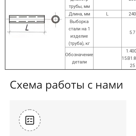
трубы, мм
Длина, мм
L
240
Выборка
стали на 1
5.7
изделие
(труба), кг
1.40
Обозначение
15.B1.
детали
25
Схема работы с нами