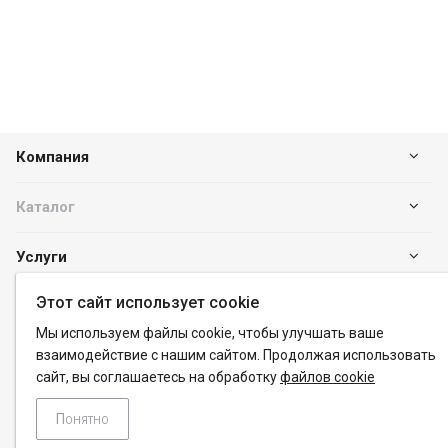
Компания
Каталог
Услуги
Этот сайт использует cookie
Наши контакты
Мы используем файлы cookie, чтобы улучшать ваше
взаимодействие с нашим сайтом. Продолжая использовать
+7 (383) 288-40-80
сайт, вы соглашаетесь на обработку
файлов cookie
info@pk-promet.ru
Пн. – Пт.: с 8:00 до 20:00
Понятно
Новосибирск, ул. Часовая, 6, корпус 43