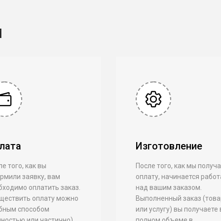
и
лата
Изготовление
е того, как вы
После того, как мы получ
рмили заявку, вам
оплату, начинается работ
бходимо оплатить заказ.
над вашим заказом.
ществить оплату можно
Выполненный заказ (това
бным способом
или услугу) вы получаете 
лностью или частично)
полном объеме в