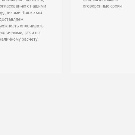
согласованию с нашими
оговоренные сроки.
рудниками. Также мы
доставляем
можность оплачивать
 наличными, так и по
наличному расчету.