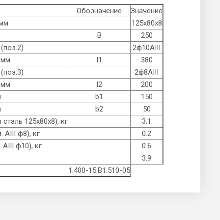
Обозначение
Значение
 мм
125x80x8
B
250
(поз.2)
2ф10AIII
 мм
l1
380
(поз.3)
2ф8AIII
 мм
l2
200
м
b1
150
м
b2
50
сталь 125x80x8), кг
3.1
AIII ф8), кг
0.2
AIII ф10), кг
0.6
3.9
1.400-15.B1.510-05