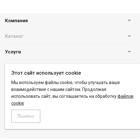
Компания
Каталог
Услуги
Наши контакты
Этот сайт использует cookie
Мы используем файлы cookie, чтобы улучшать ваше
+7 (383) 288-40-80
взаимодействие с нашим сайтом. Продолжая
info@pk-promet.ru
использовать сайт, вы соглашаетесь на обработку
файлов
Пн. – Пт.: с 8:00 до 20:00
cookie
Новосибирск, ул. Часовая, 6, корпус 43
Понятно
info@pk-promet.ru