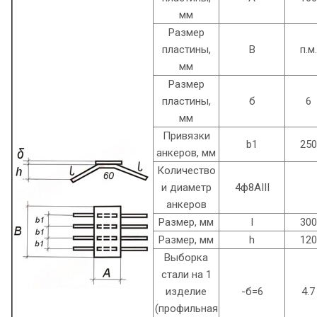
мм
Размер
пластины,
B
п.м.
мм
Размер
пластины,
б
6
мм
Привязки
b1
250
анкеров, мм
Количество
и диаметр
4ф8AIII
анкеров
Размер, мм
l
300
Размер, мм
h
120
Выборка
стали на 1
изделие
-б=6
4.7
(профильная