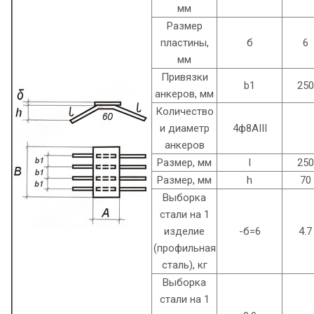
мм
Размер
пластины,
б
6
мм
Привязки
b1
250
анкеров, мм
Количество
и диаметр
4ф8AIII
анкеров
Размер, мм
l
250
Размер, мм
h
70
Выборка
стали на 1
изделие
-б=6
4.7
(профильная
сталь), кг
Выборка
стали на 1