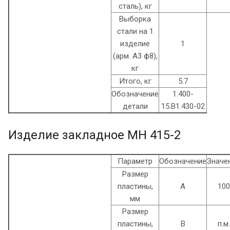
сталь), кг
Выборка
стали на 1
изделие
1
(арм. A3 ф8),
кг
Итого, кг
5.7
Обозначение
1.400-
детали
15.B1.430-02
Изделие закладное МН 415-2
Параметр
Обозначение
Значе
Размер
пластины,
А
100
мм
Размер
пластины,
B
п.м.