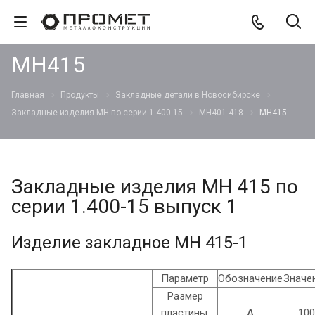
МН415
Главная
Продукты
Закладные детали в Новосибирске
Закладные изделия МН по серии 1.400-15
МН401-418
МН415
Закладные изделия МН 415 по
серии 1.400-15 выпуск 1
Изделие закладное МН 415-1
Параметр
Обозначение
Значе
Размер
пластины,
А
100