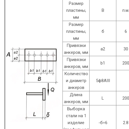
Размер
пластины,
B
п.м
мм
Размер
пластины,
б
6
мм
Привязки
а2
30
анкеров, мм
Привязки
b1
20
анкеров, мм
Количество
и диаметр
5ф8AIII
анкеров
Длина
L
20
анкеров, мм
Выборка
стали на 1
изделие
-б=6
2.8