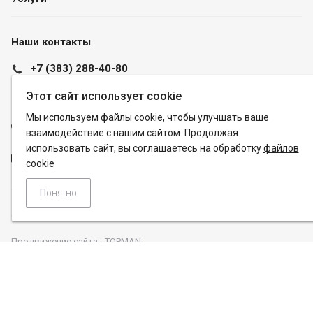
Наши контакты
+7 (383) 288-40-80
info@pk-promet.ru
Этот сайт использует cookie
Пн. – Пт.: с 8:00 до 20:00
Мы используем файлы cookie, чтобы улучшать ваше
Новосибирск, ул. Часовая, 6, корпус 43
взаимодействие с нашим сайтом. Продолжая
использовать сайт, вы соглашаетесь на обработку
файлов
info@pk-promet.ru
cookie
Понятно
© 2010—2026
ООО «ПРОМЕТ»
Продвижение сайта - TOPMAN
Соглашение на обработку персональных данных
Политика конфиденциальности
Версия для печати