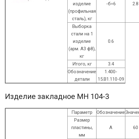
изделие
-б=6
2.8
(профильная
сталь), кг
Выборка
стали на 1
изделие
0.6
(арм. A3 ф8),
кг
Итого, кг
3.4
Обозначение
1.400-
детали
15.B1.110-09
Изделие закладное МН 104-3
Параметр
Обозначение
Значе
Размер
пластины,
А
60
мм