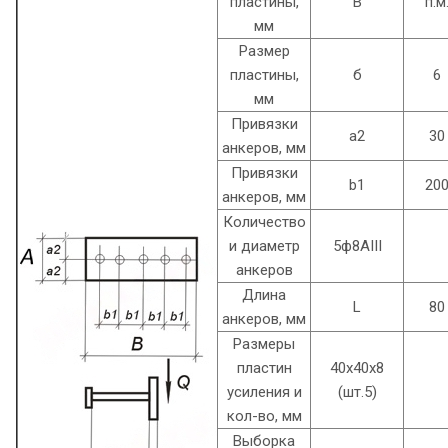
пластины,
B
п.м
мм
Размер
пластины,
б
6
мм
Привязки
а2
30
анкеров, мм
Привязки
b1
20
анкеров, мм
Количество
и диаметр
5ф8AIII
анкеров
Длина
L
80
анкеров, мм
Размеры
пластин
40х40х8
усиления и
(шт.5)
кол-во, мм
Выборка