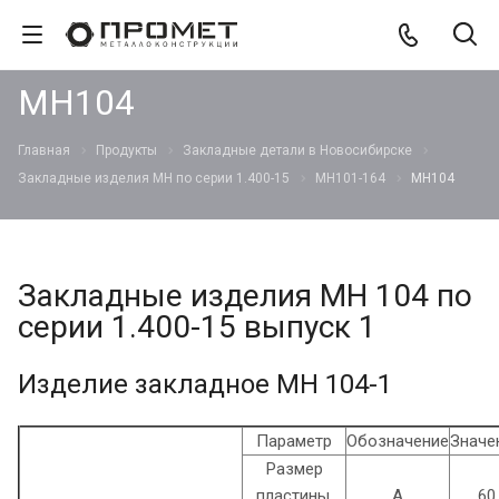
МН104
Главная
Продукты
Закладные детали в Новосибирске
Закладные изделия МН по серии 1.400-15
МН101-164
МН104
Закладные изделия МН 104 по
серии 1.400-15 выпуск 1
Изделие закладное МН 104-1
Параметр
Обозначение
Значе
Размер
пластины,
А
60