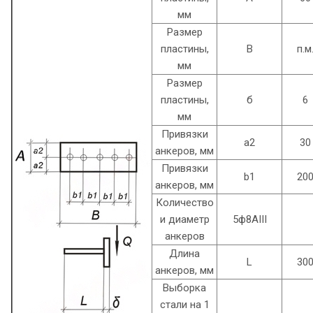
мм
Размер
пластины,
B
п.м
мм
Размер
пластины,
б
6
мм
Привязки
а2
30
анкеров, мм
Привязки
b1
20
анкеров, мм
Количество
и диаметр
5ф8AIII
анкеров
Длина
L
30
анкеров, мм
Выборка
стали на 1