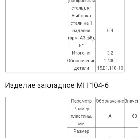
(профильная
сталь), кг
Выборка
стали на 1
изделие
0.4
(арм. A3 ф8),
кг
Итого, кг
3.2
Обозначение
1.400-
детали
15.B1.110-10
Изделие закладное МН 104-6
Параметр
Обозначение
Значе
Размер
пластины,
А
60
мм
Размер